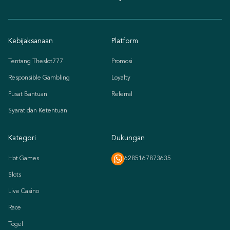
Kebijaksanaan
Platform
Tentang Theslot777
Promosi
Responsible Gambling
Loyalty
Pusat Bantuan
Referral
Syarat dan Ketentuan
Kategori
Dukungan
Hot Games
6285167873635
Slots
Live Casino
Race
Togel