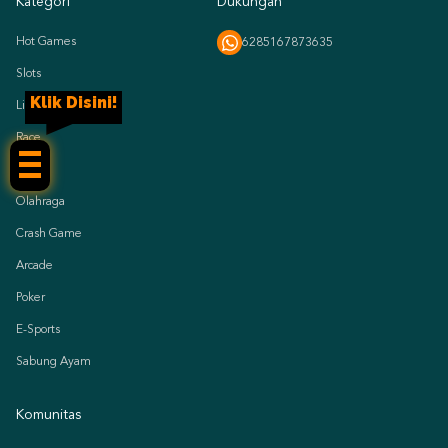
Kategori
Dukungan
Hot Games
6285167873635
Slots
Klik Disini!
Live Casino
Race
Togel
Olahraga
Crash Game
Arcade
Poker
E-Sports
Sabung Ayam
Komunitas