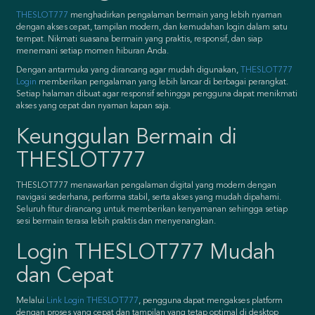
THESLOT777
menghadirkan pengalaman bermain yang lebih nyaman
dengan akses cepat, tampilan modern, dan kemudahan login dalam satu
tempat. Nikmati suasana bermain yang praktis, responsif, dan siap
menemani setiap momen hiburan Anda.
Dengan antarmuka yang dirancang agar mudah digunakan,
THESLOT777
Login
memberikan pengalaman yang lebih lancar di berbagai perangkat.
Setiap halaman dibuat agar responsif sehingga pengguna dapat menikmati
akses yang cepat dan nyaman kapan saja.
Keunggulan Bermain di
THESLOT777
THESLOT777 menawarkan pengalaman digital yang modern dengan
navigasi sederhana, performa stabil, serta akses yang mudah dipahami.
Seluruh fitur dirancang untuk memberikan kenyamanan sehingga setiap
sesi bermain terasa lebih praktis dan menyenangkan.
Login THESLOT777 Mudah
dan Cepat
Melalui
Link Login THESLOT777
, pengguna dapat mengakses platform
dengan proses yang cepat dan tampilan yang tetap optimal di desktop