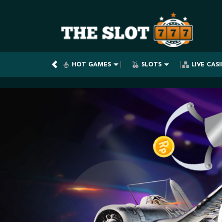
HOT GAMES
SLOTS
LIVE CAS