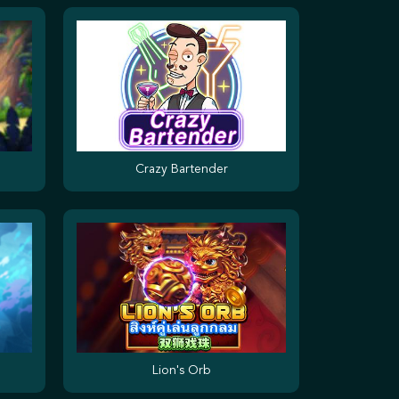
Crazy Bartender
Lion's Orb