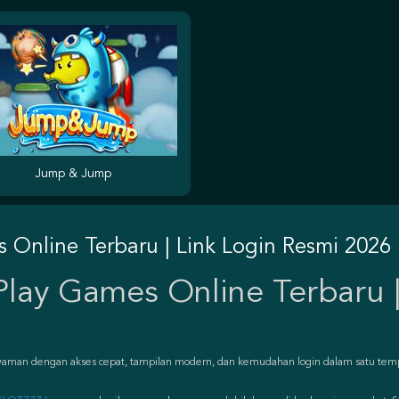
Jump & Jump
 Online Terbaru | Link Login Resmi 2026
lay Games Online Terbaru |
an dengan akses cepat, tampilan modern, dan kemudahan login dalam satu tempat.