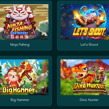
Ninja Fishing
Let's Shoot
Big Hammer
Dino Hunter