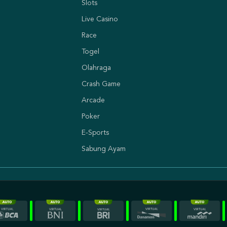
Slots
Live Casino
Race
Togel
Olahraga
Crash Game
Arcade
Poker
E-Sports
Sabung Ayam