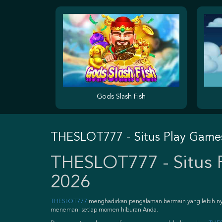
Gods Slash Fish
THESLOT777 - Situs Play Games
THESLOT777 - Situs P
2026
THESLOT777
menghadirkan pengalaman bermain yang lebih nyam
menemani setiap momen hiburan Anda.