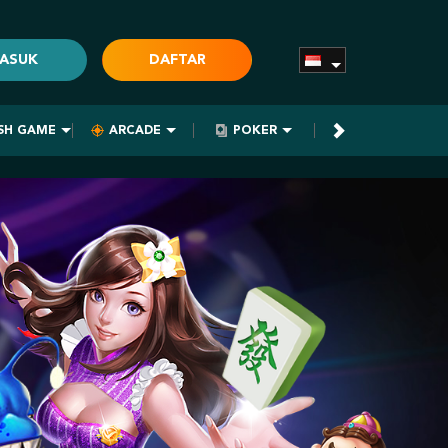
ASUK
DAFTAR
SH GAME
ARCADE
POKER
E-SPORTS