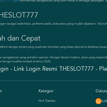
LOT777 Login
memberikan pengalaman yang lebih lancar di berbagai perangkat. S
 THESLOT777
 navigasi sederhana, performa stabil, serta akses yang mudah dipahami. Seluruh
h dan Cepat
tform dengan proses yang cepat dan tampilan yang tetap optimal di desktop maupun
pengalaman yang semakin nyaman. Dengan desain modern, akses yang responsif
 dengan kualitas terbaik di tahun 2026.
n - Link Login Resmi THESLOT777 - Pla
rm
Kategori
Dukun
Hot Games
62