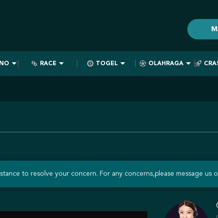
M
INO
RACE
TOGEL
OLAHRAGA
CRA
istance to resolve your concern. For any concerns,please message us on 