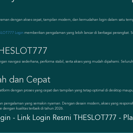
an dengan akses cepat, tampilan modern, dan kemudahan login dalam satu tempat.
LOT777 Login
memberikan pengalaman yang lebih lancar di berbagai perangkat. S
 THESLOT777
 navigasi sederhana, performa stabil, serta akses yang mudah dipahami. Seluruh
h dan Cepat
tform dengan proses yang cepat dan tampilan yang tetap optimal di desktop maupun
pengalaman yang semakin nyaman. Dengan desain modern, akses yang responsif
 dengan kualitas terbaik di tahun 2026.
n - Link Login Resmi THESLOT777 - Pla