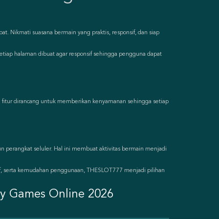
 Nikmati suasana bermain yang praktis, responsif, dan siap
etiap halaman dibuat agar responsif sehingga pengguna dapat
 fitur dirancang untuk memberikan kenyamanan sehingga setiap
 perangkat seluler. Hal ini membuat aktivitas bermain menjadi
, serta kemudahan penggunaan, THESLOT777 menjadi pilihan
y Games Online 2026