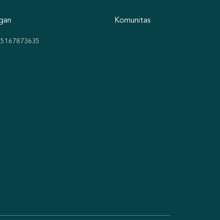
gan
Komunitas
85167873635