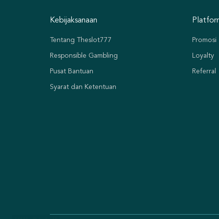
Kebijaksanaan
Platfo
Tentang Theslot777
Promosi
Responsible Gambling
Loyalty
Pusat Bantuan
Referral
Syarat dan Ketentuan