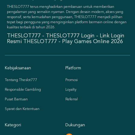
THESLOT777 terus menghadirkan pembaruan untuk memberikan
pengalaman yang semakin nyaman. Dengan desain modern, akses yang
responsif, serta kemudahan penggunaan, THESLOT777 menjadi pilihan
tepat bagi pengguna yang menginginkan platform bermain online dengan
kualitas terbaik di tahun 2026.
THESLOT777 - THESLOT777 Login - Link Login
Resmi THESLOT777 - Play Games Online 2026
Kebijaksanaan
Platform
Tentang Theslot777
Promosi
Responsible Gambling
Loyalty
Pusat Bantuan
Referral
Syarat dan Ketentuan
Kategori
Dukungan