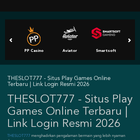
PP Casino
Aviator
Smartsoft
Micr
THESLOT777 - Situs Play Games Online
Terbaru | Link Login Resmi 2026
THESLOT777 - Situs Play
Games Online Terbaru |
Link Login Resmi 2026
THESLOT777
menghadirkan pengalaman bermain yang lebih nyaman