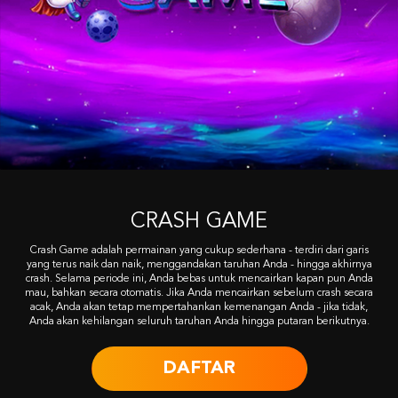
CRASH GAME
Crash Game adalah permainan yang cukup sederhana - terdiri dari garis
yang terus naik dan naik, menggandakan taruhan Anda - hingga akhirnya
crash. Selama periode ini, Anda bebas untuk mencairkan kapan pun Anda
mau, bahkan secara otomatis. Jika Anda mencairkan sebelum crash secara
acak, Anda akan tetap mempertahankan kemenangan Anda - jika tidak,
Anda akan kehilangan seluruh taruhan Anda hingga putaran berikutnya.
DAFTAR