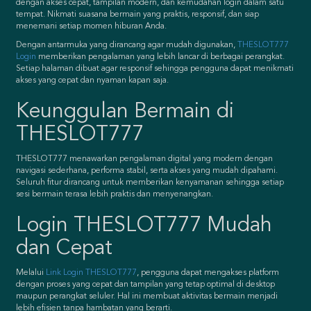
dengan akses cepat, tampilan modern, dan kemudahan login dalam satu
tempat. Nikmati suasana bermain yang praktis, responsif, dan siap
menemani setiap momen hiburan Anda.
Dengan antarmuka yang dirancang agar mudah digunakan,
THESLOT777
Login
memberikan pengalaman yang lebih lancar di berbagai perangkat.
Setiap halaman dibuat agar responsif sehingga pengguna dapat menikmati
akses yang cepat dan nyaman kapan saja.
Keunggulan Bermain di
THESLOT777
THESLOT777 menawarkan pengalaman digital yang modern dengan
navigasi sederhana, performa stabil, serta akses yang mudah dipahami.
Seluruh fitur dirancang untuk memberikan kenyamanan sehingga setiap
sesi bermain terasa lebih praktis dan menyenangkan.
Login THESLOT777 Mudah
dan Cepat
Melalui
Link Login THESLOT777
, pengguna dapat mengakses platform
dengan proses yang cepat dan tampilan yang tetap optimal di desktop
maupun perangkat seluler. Hal ini membuat aktivitas bermain menjadi
lebih efisien tanpa hambatan yang berarti.