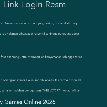
 Link Login Resmi
 Nikmati suasana bermain yang praktis, responsif, dan siap
etiap halaman dibuat agar responsif sehingga pengguna dapat
 fitur dirancang untuk memberikan kenyamanan sehingga setiap
 perangkat seluler. Hal ini membuat aktivitas bermain menjadi
, serta kemudahan penggunaan, THESLOT777 menjadi pilihan
y Games Online 2026