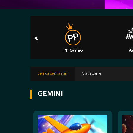
PP Casino
A
Semua permainan
Crash Game
GEMINI