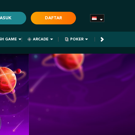
ASUK
DAFTAR
SH GAME
ARCADE
POKER
E-SPORTS