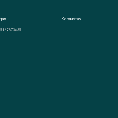
gan
Komunitas
85167873635