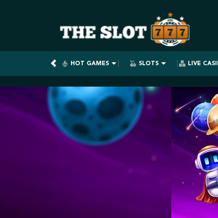
HOT GAMES
SLOTS
LIVE CAS