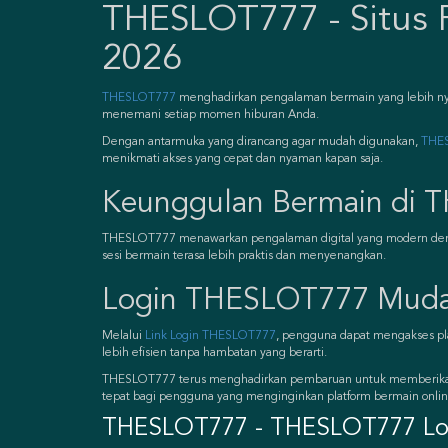
THESLOT777 - Situs P
2026
THESLOT777
menghadirkan pengalaman bermain yang lebih nyam
menemani setiap momen hiburan Anda.
Dengan antarmuka yang dirancang agar mudah digunakan,
THES
menikmati akses yang cepat dan nyaman kapan saja.
Keunggulan Bermain di
THESLOT777 menawarkan pengalaman digital yang modern dengan
sesi bermain terasa lebih praktis dan menyenangkan.
Login THESLOT777 Muda
Melalui
Link Login THESLOT777
, pengguna dapat mengakses pla
lebih efisien tanpa hambatan yang berarti.
THESLOT777 terus menghadirkan pembaruan untuk memberikan 
tepat bagi pengguna yang menginginkan platform bermain online
THESLOT777 - THESLOT777 Logi