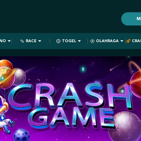
M
INO
RACE
TOGEL
OLAHRAGA
CRA