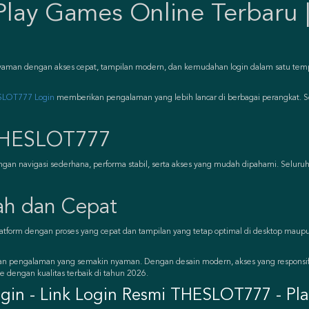
lay Games Online Terbaru |
an dengan akses cepat, tampilan modern, dan kemudahan login dalam satu tempat.
LOT777 Login
memberikan pengalaman yang lebih lancar di berbagai perangkat. S
 THESLOT777
 navigasi sederhana, performa stabil, serta akses yang mudah dipahami. Seluruh
h dan Cepat
tform dengan proses yang cepat dan tampilan yang tetap optimal di desktop maupun
pengalaman yang semakin nyaman. Dengan desain modern, akses yang responsif
 dengan kualitas terbaik di tahun 2026.
n - Link Login Resmi THESLOT777 - Pla