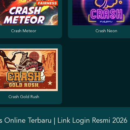
Crash Meteor
Crash Neon
Crash Gold Rush
 Online Terbaru | Link Login Resmi 2026