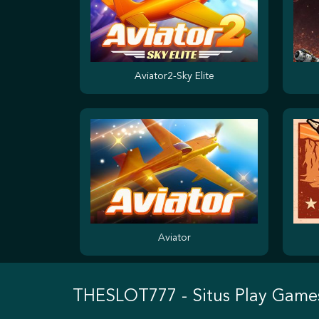
Aviator2-Sky Elite
Aviator
THESLOT777 - Situs Play Games