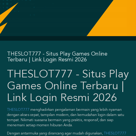
THESLOT777 - Situs Play Games Online
Terbaru | Link Login Resmi 2026
THESLOT777 - Situs Play
Games Online Terbaru |
Link Login Resmi 2026
THESLOT777
menghadirkan pengalaman bermain yang lebih nyaman
dengan akses cepat, tampilan modern, dan kemudahan login dalam satu
tempat. Nikmati suasana bermain yang praktis, responsif, dan siap
menemani setiap momen hiburan Anda.
Dengan antarmuka yang dirancang agar mudah digunakan,
THESLOT777