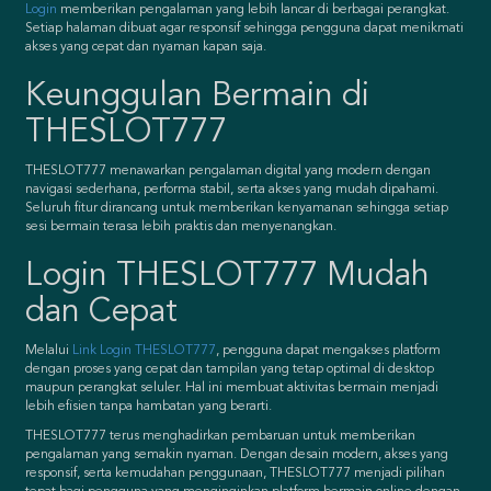
Login
memberikan pengalaman yang lebih lancar di berbagai perangkat.
Setiap halaman dibuat agar responsif sehingga pengguna dapat menikmati
akses yang cepat dan nyaman kapan saja.
Keunggulan Bermain di
THESLOT777
THESLOT777 menawarkan pengalaman digital yang modern dengan
navigasi sederhana, performa stabil, serta akses yang mudah dipahami.
Seluruh fitur dirancang untuk memberikan kenyamanan sehingga setiap
sesi bermain terasa lebih praktis dan menyenangkan.
Login THESLOT777 Mudah
dan Cepat
Melalui
Link Login THESLOT777
, pengguna dapat mengakses platform
dengan proses yang cepat dan tampilan yang tetap optimal di desktop
maupun perangkat seluler. Hal ini membuat aktivitas bermain menjadi
lebih efisien tanpa hambatan yang berarti.
THESLOT777 terus menghadirkan pembaruan untuk memberikan
pengalaman yang semakin nyaman. Dengan desain modern, akses yang
responsif, serta kemudahan penggunaan, THESLOT777 menjadi pilihan