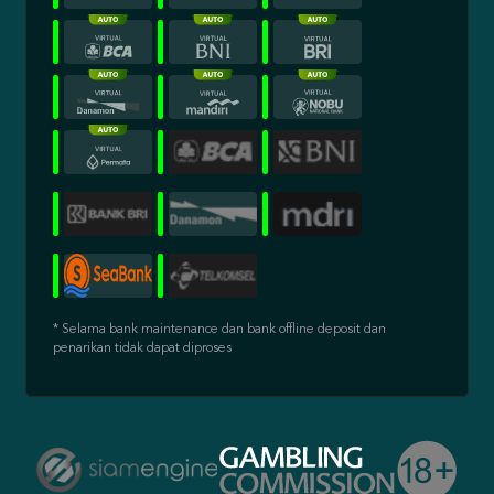
* Selama bank maintenance dan bank offline deposit dan
penarikan tidak dapat diproses