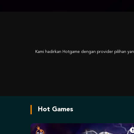
Kami hadirkan Hotgame dengan provider pilihan yang 
Hot Games