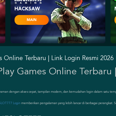
HACKSAW
MAIN
 Online Terbaru | Link Login Resmi 2026
lay Games Online Terbaru |
an dengan akses cepat, tampilan modern, dan kemudahan login dalam satu tempat.
LOT777 Login
memberikan pengalaman yang lebih lancar di berbagai perangkat. S