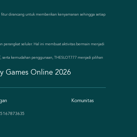
 fitur dirancang untuk memberikan kenyamanan sehingga setiap
 perangkat seluler. Hal ini membuat aktivitas bermain menjadi
, serta kemudahan penggunaan, THESLOT777 menjadi pilihan
y Games Online 2026
gan
Komunitas
85167873635