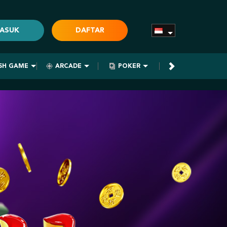
ASUK
DAFTAR
SH GAME
ARCADE
POKER
E-SPORTS