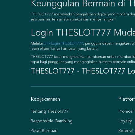
Keunggulan Bermain di
THESLOT777 menawarkan pengalaman digital yang modern dengan
sesi bermain terasa lebih praktis dan menyenangkan.
Login THESLOT777 Muda
Melalui
Link Login THESLOT777
, pengguna dapat mengakses pla
lebih efisien tanpa hambatan yang berarti.
THESLOT777 terus menghadirkan pembaruan untuk memberikan 
tepat bagi pengguna yang menginginkan platform bermain online
THESLOT777 - THESLOT777 Logi
Kebijaksanaan
Platfo
Tentang Theslot777
Promosi
Responsible Gambling
Loyalty
Pusat Bantuan
Referral