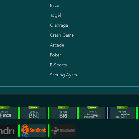
Race
Togel
Olahraga
Crash Game
Arcade
Poker
E-Sports
Sabung Ayam