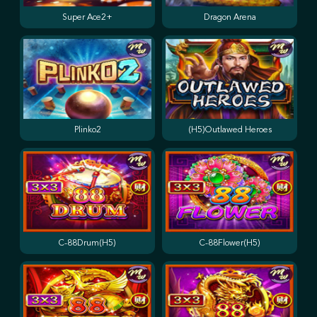
Super Ace2+
Dragon Arena
Plinko2
(H5)Outlawed Heroes
C-88Drum(H5)
C-88Flower(H5)