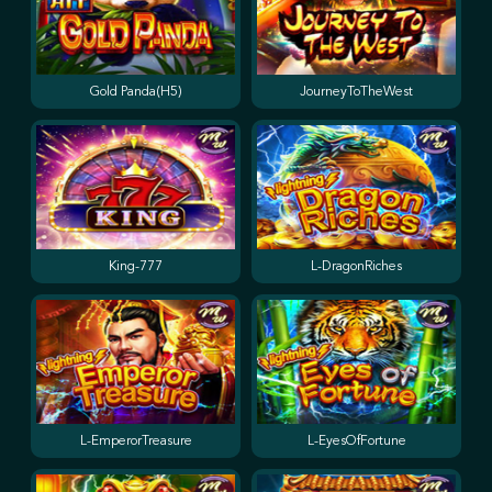
Gold Panda(H5)
JourneyToTheWest
King-777
L-DragonRiches
L-EmperorTreasure
L-EyesOfFortune