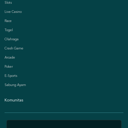
Slots
Live Casino
Race
Togel
Olahraga
Crash Game
Arcade
Poker
E-Sports
Sabung Ayam
Komunitas