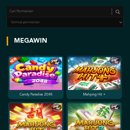
MEGAWIN
Candy Paradise 2048
Mahjong Hit +