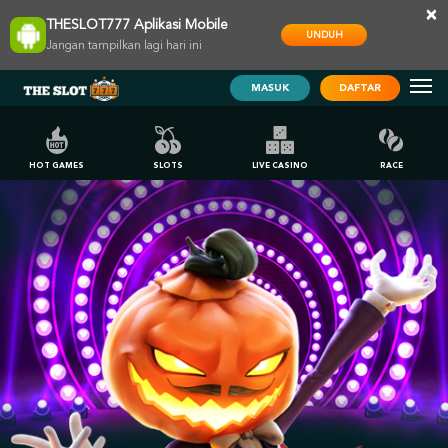
×
THESLOT777 Aplikasi Mobile
UNDUH
Jangan tampilkan lagi hari ini
MASUK
DAFTAR
HOT GAMES
SLOTS
LIVE CASINO
RACE