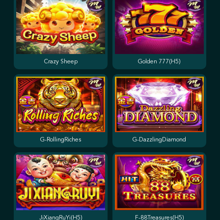
Crazy Sheep
Golden 777(H5)
G-RollingRiches
G-DazzlingDiamond
JiXiangRuYi(H5)
F-88Treasures(H5)