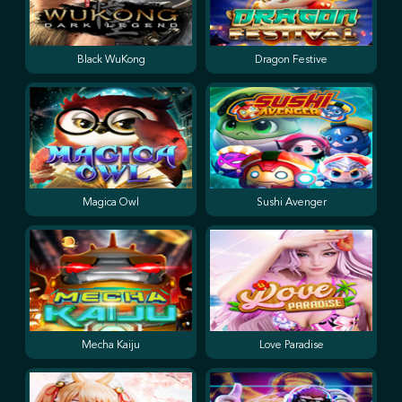
Black WuKong
Dragon Festive
Magica Owl
Sushi Avenger
Mecha Kaiju
Love Paradise