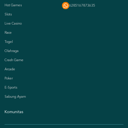
Hot Games
6285167873635
Slots
Live Casino
Race
Togel
Olahraga
Crash Game
Arcade
Poker
E-Sports
Sabung Ayam
Komunitas