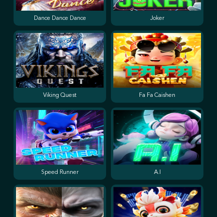
Dance Dance Dance
Joker
Viking Quest
Fa Fa Caishen
Speed Runner
A.I