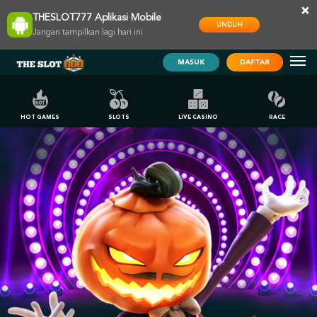
×
THESLOT777 Aplikasi Mobile
UNDUH
Jangan tampilkan lagi hari ini
MASUK
DAFTAR
HOT GAMES
SLOTS
LIVE CASINO
RACE