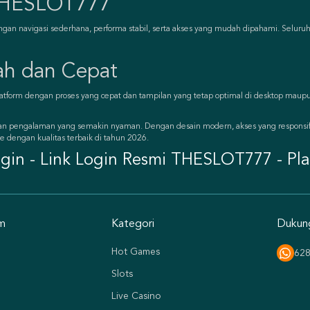
 THESLOT777
 navigasi sederhana, performa stabil, serta akses yang mudah dipahami. Seluruh
h dan Cepat
tform dengan proses yang cepat dan tampilan yang tetap optimal di desktop maupun
pengalaman yang semakin nyaman. Dengan desain modern, akses yang responsif
 dengan kualitas terbaik di tahun 2026.
n - Link Login Resmi THESLOT777 - Pla
rm
Kategori
Dukun
Hot Games
62
Slots
Live Casino