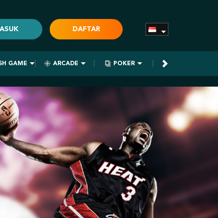
ASUK
DAFTAR
SH GAME
ARCADE
POKER
E-SPORTS