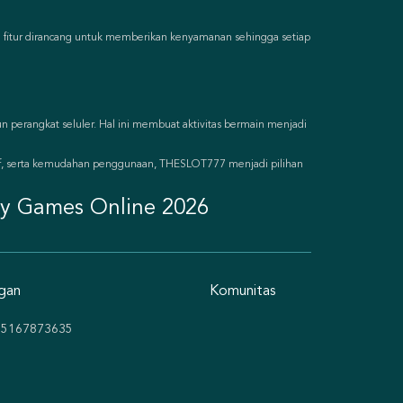
 fitur dirancang untuk memberikan kenyamanan sehingga setiap
 perangkat seluler. Hal ini membuat aktivitas bermain menjadi
, serta kemudahan penggunaan, THESLOT777 menjadi pilihan
y Games Online 2026
gan
Komunitas
85167873635