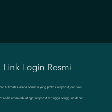
 Link Login Resmi
 Nikmati suasana bermain yang praktis, responsif, dan siap
etiap halaman dibuat agar responsif sehingga pengguna dapat