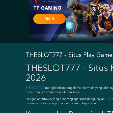
TF GAMING
MAIN
THESLOT777 - Situs Play Games
THESLOT777 - Situs P
2026
THESLOT777
menghadirkan pengalaman bermain yang lebih nyam
menemani setiap momen hiburan Anda.
Dengan antarmuka yang dirancang agar mudah digunakan,
THES
menikmati akses yang cepat dan nyaman kapan saja.