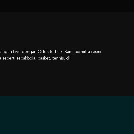
ndingan Live dengan Odds terbaik. Kami bermitra resmi
erti sepakbola, basket, tennis, dll.