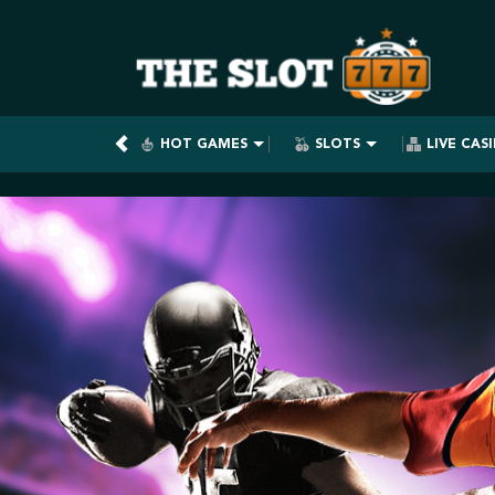
HOT GAMES
SLOTS
LIVE CAS