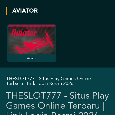
AVIATOR
Aviator
THESLOT777 - Situs Play Games Online
Terbaru | Link Login Resmi 2026
THESLOT777 - Situs Play
Games Online Terbaru |