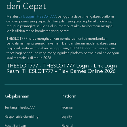
dan Cepat
Melalui
Link Login THESLOT777
, pengguna dapat mengakses platform
dengan proses yang cepat dan tampilan yang tetap optimal di desktop
maupun perangkat seluler. Hal ini membuat aktivitas bermain menjadi
lebih efisien tanpa hambatan yang berarti.
THESLOT777 terus menghadirkan pembaruan untuk memberikan
pengalaman yang semakin nyaman. Dengan desain modern, akses yang
responsif, serta kemudahan penggunaan, THESLOT777 menjadi pilihan
tepat bagi pengguna yang menginginkan platform bermain online dengan
kualitas terbaik di tahun 2026.
THESLOT777 - THESLOT777 Login - Link Login
Resmi THESLOT777 - Play Games Online 2026
Kebijaksanaan
Platform
Tentang Theslot777
Promosi
Responsible Gambling
Loyalty
Pusat Bantuan
Referral