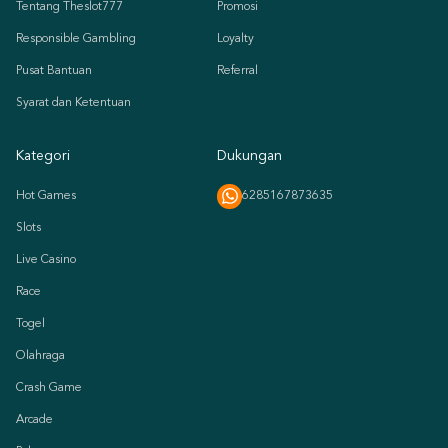
Tentang Theslot777
Promosi
Responsible Gambling
Loyalty
Pusat Bantuan
Referral
Syarat dan Ketentuan
Kategori
Dukungan
Hot Games
6285167873635
Slots
Live Casino
Race
Togel
Olahraga
Crash Game
Arcade