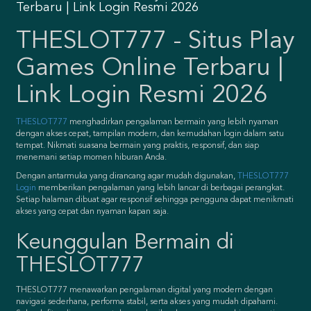
Terbaru | Link Login Resmi 2026
THESLOT777 - Situs Play
Games Online Terbaru |
Link Login Resmi 2026
THESLOT777
menghadirkan pengalaman bermain yang lebih nyaman
dengan akses cepat, tampilan modern, dan kemudahan login dalam satu
tempat. Nikmati suasana bermain yang praktis, responsif, dan siap
menemani setiap momen hiburan Anda.
Dengan antarmuka yang dirancang agar mudah digunakan,
THESLOT777
Login
memberikan pengalaman yang lebih lancar di berbagai perangkat.
Setiap halaman dibuat agar responsif sehingga pengguna dapat menikmati
akses yang cepat dan nyaman kapan saja.
Keunggulan Bermain di
THESLOT777
THESLOT777 menawarkan pengalaman digital yang modern dengan
navigasi sederhana, performa stabil, serta akses yang mudah dipahami.