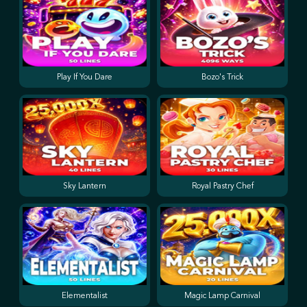
Play If You Dare
Bozo's Trick
Sky Lantern
Royal Pastry Chef
Elementalist
Magic Lamp Carnival