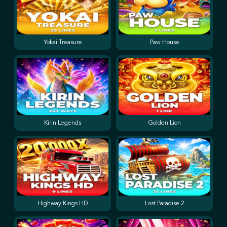
Yokai Treasure
Paw House
Kirin Legends
Golden Lion
Highway Kings HD
Lost Paradise 2