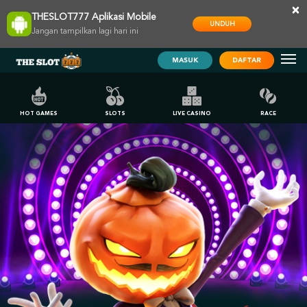
×
THESLOT777 Aplikasi Mobile
UNDUH
Jangan tampilkan lagi hari ini
MASUK
DAFTAR
HOT GAMES
SLOTS
LIVE CASINO
RACE