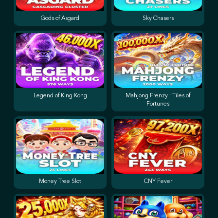
Gods of Asgard
Sky Chasers
Legend of King Kong
Mahjong Frenzy : Tiles of
Fortunes
Money Tree Slot
CNY Fever