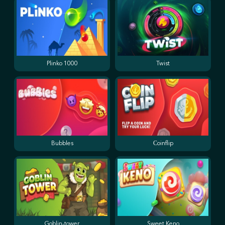
Plinko 1000
Twist
Bubbles
Сoinflip
Goblin-tower
Sweet Keno