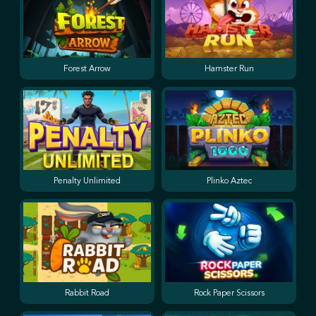
Forest Arrow
Hamster Run
Penalty Unlimited
Plinko Aztec
Rabbit Road
Rock Paper Scissors