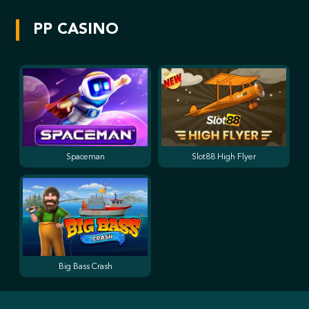
PP CASINO
Spaceman
Slot88 High Flyer
Big Bass Crash