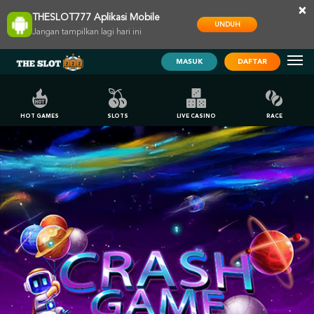
×
THESLOT777 Aplikasi Mobile
UNDUH
Jangan tampilkan lagi hari ini
MASUK
DAFTAR
HOT GAMES
SLOTS
LIVE CASINO
RACE