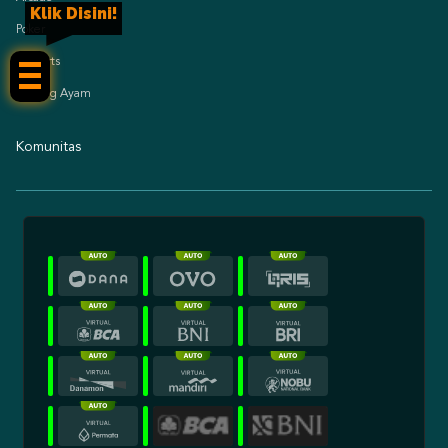
Klik Disini!
Poker
E-Sports
Sabung Ayam
Komunitas