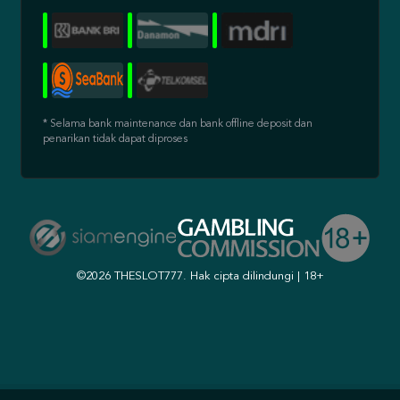
* Selama bank maintenance dan bank offline deposit dan
penarikan tidak dapat diproses
©2026 THESLOT777. Hak cipta dilindungi | 18+