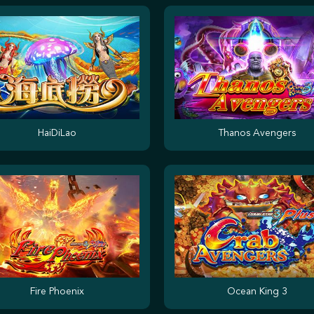
HaiDiLao
Thanos Avengers
Fire Phoenix
Ocean King 3