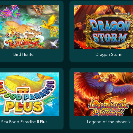
Bird Hunter
Dragon Storm
Sea Food Paradise II Plus
Legend of the phoenix