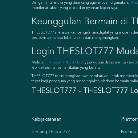
Dengan antarmuka yang dirancang agar mudah digunakan,
THES
menikmati akses yang cepat dan nyaman kapan saja.
Keunggulan Bermain di
THESLOT777 menawarkan pengalaman digital yang modern dengan
sesi bermain terasa lebih praktis dan menyenangkan.
Login THESLOT777 Muda
Melalui
Link Login THESLOT777
, pengguna dapat mengakses pla
lebih efisien tanpa hambatan yang berarti.
THESLOT777 terus menghadirkan pembaruan untuk memberikan 
tepat bagi pengguna yang menginginkan platform bermain online
THESLOT777 - THESLOT777 Logi
Kebijaksanaan
Platfo
Tentang Theslot777
Promosi