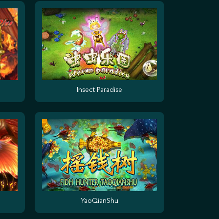
Insect Paradise
YaoQianShu