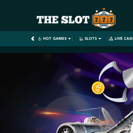
HOT GAMES
SLOTS
LIVE CAS