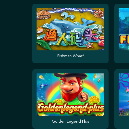
Fishman Wharf
Golden Legend Plus