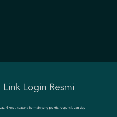
 Link Login Resmi
 Nikmati suasana bermain yang praktis, responsif, dan siap