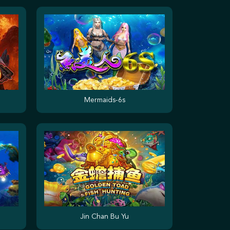
Mermaids-6s
Jin Chan Bu Yu