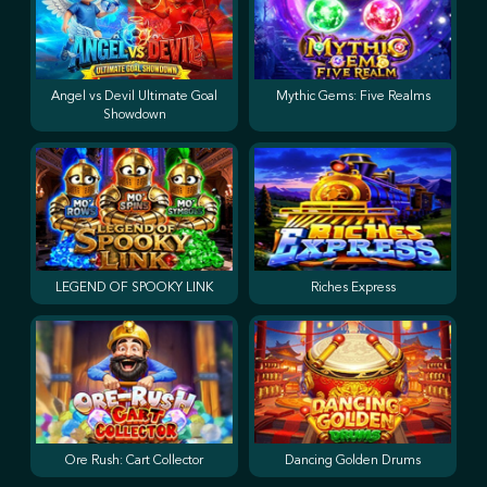
Angel vs Devil Ultimate Goal
Mythic Gems: Five Realms
Showdown
LEGEND OF SPOOKY LINK
Riches Express
Ore Rush: Cart Collector
Dancing Golden Drums