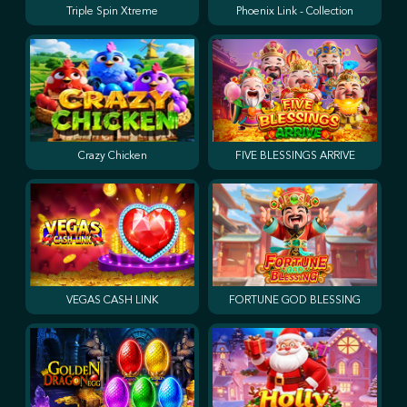
Triple Spin Xtreme
Phoenix Link - Collection
Crazy Chicken
FIVE BLESSINGS ARRIVE
VEGAS CASH LINK
FORTUNE GOD BLESSING