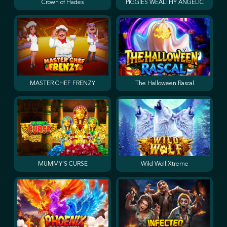
Crown of Hades
PIGGIES WEALTHY ANGELIC
MASTER CHEF FRENZY
The Halloween Rascal
MUMMY'S CURSE
Wild Wolf Xtreme