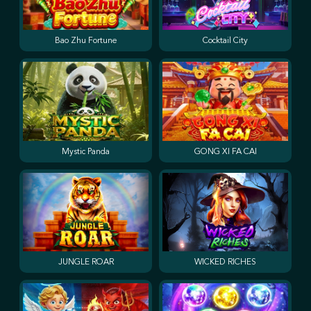
Bao Zhu Fortune
Cocktail City
Mystic Panda
GONG XI FA CAI
JUNGLE ROAR
WICKED RICHES