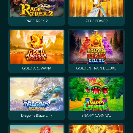
RAGE T-REX 2
ZEUS POWER
GOLD AROWANA
GOLDEN TRAIN DELUXE
Dragon's Blaze Link
SNAPPY CARNIVAL