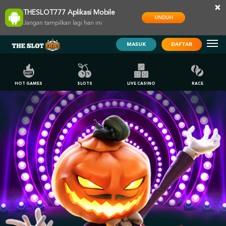
×
THESLOT777 Aplikasi Mobile
UNDUH
Jangan tampilkan lagi hari ini
MASUK
DAFTAR
HOT GAMES
SLOTS
LIVE CASINO
RACE