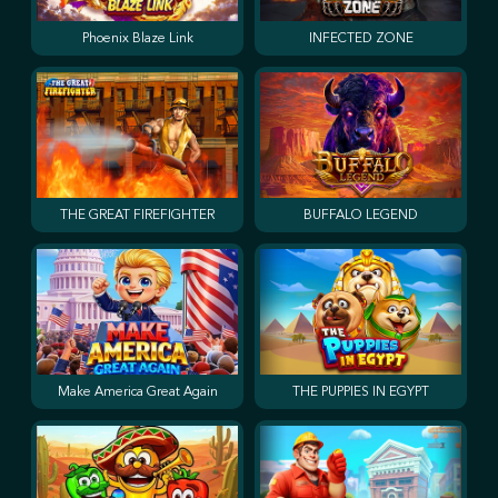
Phoenix Blaze Link
INFECTED ZONE
THE GREAT FIREFIGHTER
BUFFALO LEGEND
Make America Great Again
THE PUPPIES IN EGYPT