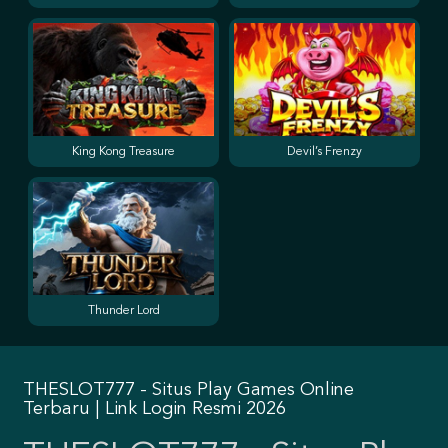
King Kong Treasure
Devil’s Frenzy
Thunder Lord
THESLOT777 - Situs Play Games Online
Terbaru | Link Login Resmi 2026