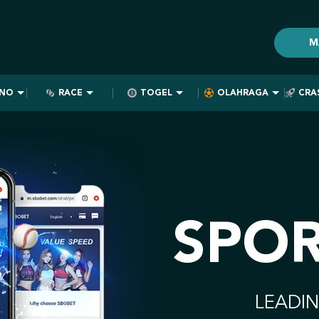
M
INO
RACE
TOGEL
OLAHRAGA
CRA
SPO
LEADI