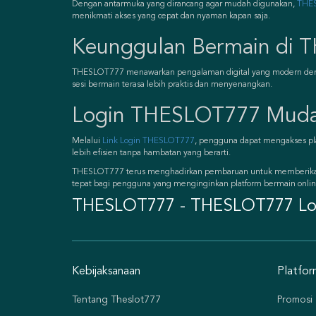
Dengan antarmuka yang dirancang agar mudah digunakan,
THES
menikmati akses yang cepat dan nyaman kapan saja.
Keunggulan Bermain di
THESLOT777 menawarkan pengalaman digital yang modern dengan
sesi bermain terasa lebih praktis dan menyenangkan.
Login THESLOT777 Muda
Melalui
Link Login THESLOT777
, pengguna dapat mengakses pla
lebih efisien tanpa hambatan yang berarti.
THESLOT777 terus menghadirkan pembaruan untuk memberikan 
tepat bagi pengguna yang menginginkan platform bermain online
THESLOT777 - THESLOT777 Logi
Kebijaksanaan
Platfo
Tentang Theslot777
Promosi