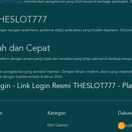
LOT777 Login
memberikan pengalaman yang lebih lancar di berbagai perangkat. S
 THESLOT777
 navigasi sederhana, performa stabil, serta akses yang mudah dipahami. Seluruh
h dan Cepat
tform dengan proses yang cepat dan tampilan yang tetap optimal di desktop maupun
pengalaman yang semakin nyaman. Dengan desain modern, akses yang responsif
 dengan kualitas terbaik di tahun 2026.
n - Link Login Resmi THESLOT777 - Pla
rm
Kategori
Dukun
Hot Games
62