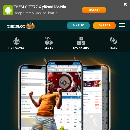
×
THESLOT777 Aplikasi Mobile
UNDUH
Jangan tampilkan lagi hari ini
MASUK
DAFTAR
HOT GAMES
SLOTS
LIVE CASINO
RACE