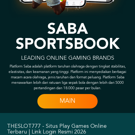
SABA
SPORTSBOOK
LEADING ONLINE GAMING BRANDS
Platform Saba adalah platform taruhan olahraga dengan tingkat stabilitas,
elastisitas, dan keamanan yang tinggi. Platform ini menyediakan berbagai
macam acara olahraga, jenis taruhan dan format peluang. Platform Saba
menawarkan lebih dari ratusan liga sepak bola dengan lebih dari 5000
pertandingan dan 18.000 pasar per bulan.
MAIN
THESLOT777 - Situs Play Games Online
Terbaru | Link Login Resmi 2026