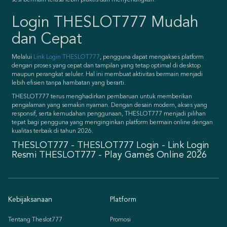
sesi bermain terasa lebih praktis dan menyenangkan.
Login THESLOT777 Mudah
dan Cepat
Melalui
Link Login THESLOT777
, pengguna dapat mengakses platform
dengan proses yang cepat dan tampilan yang tetap optimal di desktop
maupun perangkat seluler. Hal ini membuat aktivitas bermain menjadi
lebih efisien tanpa hambatan yang berarti.
THESLOT777 terus menghadirkan pembaruan untuk memberikan
pengalaman yang semakin nyaman. Dengan desain modern, akses yang
responsif, serta kemudahan penggunaan, THESLOT777 menjadi pilihan
tepat bagi pengguna yang menginginkan platform bermain online dengan
kualitas terbaik di tahun 2026.
THESLOT777 - THESLOT777 Login - Link Login
Resmi THESLOT777 - Play Games Online 2026
Kebijaksanaan
Platform
Tentang Theslot777
Promosi