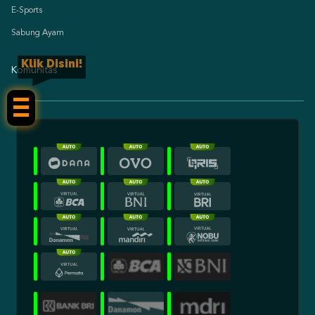
E-Sports
Sabung Ayam
Klik Disini!
Komunitas