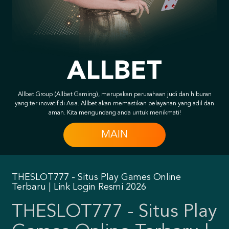
ALLBET
Allbet Group (Allbet Gaming), merupakan perusahaan judi dan hiburan
yang ter inovatif di Asia. Allbet akan memastikan pelayanan yang adil dan
aman. Kita mengundang anda untuk menikmati!
MAIN
THESLOT777 - Situs Play Games Online
Terbaru | Link Login Resmi 2026
THESLOT777 - Situs Play