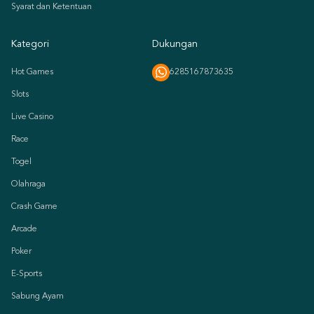
Syarat dan Ketentuan
Kategori
Dukungan
Hot Games
6285167873635
Slots
Live Casino
Race
Togel
Olahraga
Crash Game
Arcade
Poker
E-Sports
Sabung Ayam