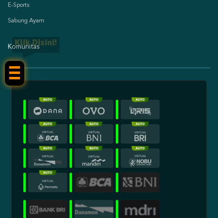
E-Sports
Sabung Ayam
Klik Disini!
Komunitas