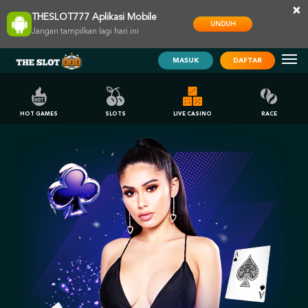
×
THESLOT777 Aplikasi Mobile
UNDUH
Jangan tampilkan lagi hari ini
MASUK
DAFTAR
HOT GAMES
SLOTS
LIVE CASINO
RACE