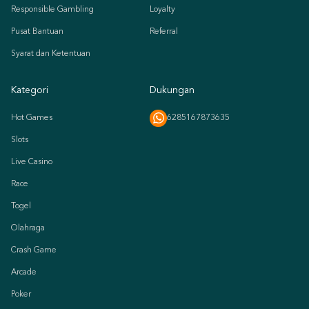
Responsible Gambling
Loyalty
Pusat Bantuan
Referral
Syarat dan Ketentuan
Kategori
Dukungan
Hot Games
6285167873635
Slots
Live Casino
Race
Togel
Olahraga
Crash Game
Arcade
Poker