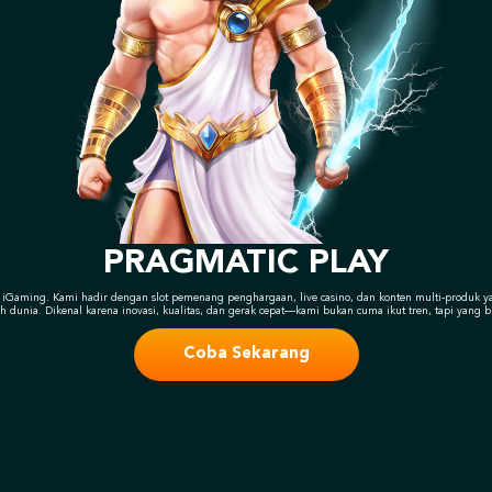
PRAGMATIC PLAY
a iGaming. Kami hadir dengan slot pemenang penghargaan, live casino, dan konten multi-produk y
uh dunia. Dikenal karena inovasi, kualitas, dan gerak cepat—kami bukan cuma ikut tren, tapi yang bi
Coba Sekarang