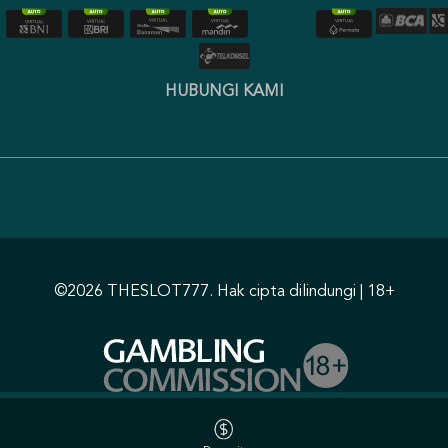
HUBUNGI KAMI
©2026 THESLOT777. Hak cipta dilindungi | 18+