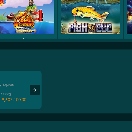
Big Bass - Hold & Spinner
Fish Eye
F
ly Express
Jelly Express
t****3
unt****3
R
9,607,500.00
IDR
6,375,