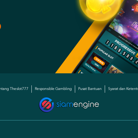
ntang Theslot777
Responsible Gambling
Pusat Bantuan
Syarat dan Keten