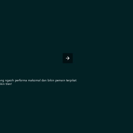
ang ngasih performa maksimal dan bikin pemain terpikat
Fat Panda adalah slot brand dari Prag
kin tren!