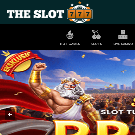
HOT GAMES
SLOTS
LIVE CASINO