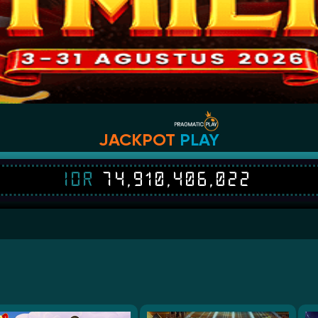
JACKPOT
PLAY
IDR
74,910,406,022