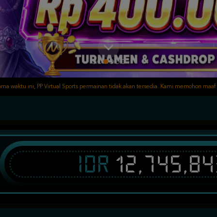
i, PP Virtual Sports permainan tidak akan tersedia. Kami memohon maaf atas ketid
IDR
12,745,8