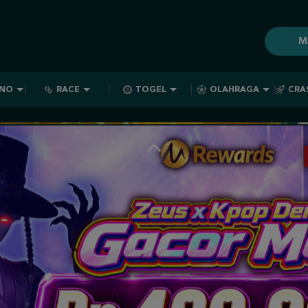
M
INO
RACE
TOGEL
OLAHRAGA
CRA