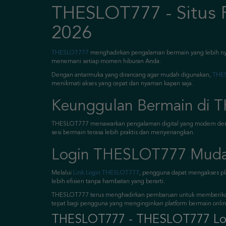
THESLOT777 - Situs P
2026
THESLOT777
menghadirkan pengalaman bermain yang lebih nyam
menemani setiap momen hiburan Anda.
Dengan antarmuka yang dirancang agar mudah digunakan,
THES
menikmati akses yang cepat dan nyaman kapan saja.
Keunggulan Bermain di
THESLOT777 menawarkan pengalaman digital yang modern dengan
sesi bermain terasa lebih praktis dan menyenangkan.
Login THESLOT777 Muda
Melalui
Link Login THESLOT777
, pengguna dapat mengakses pla
lebih efisien tanpa hambatan yang berarti.
THESLOT777 terus menghadirkan pembaruan untuk memberikan 
tepat bagi pengguna yang menginginkan platform bermain online
THESLOT777 - THESLOT777 Logi