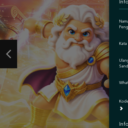
Inf
Nam
Pen
Kata
Previous
Ulan
Sand
Wha
Kode
Inf