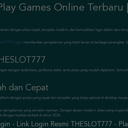
lay Games Online Terbaru |
an dengan akses cepat, tampilan modern, dan kemudahan login dalam satu tempat.
LOT777 Login
memberikan pengalaman yang lebih lancar di berbagai perangkat. S
 THESLOT777
 navigasi sederhana, performa stabil, serta akses yang mudah dipahami. Seluruh
h dan Cepat
tform dengan proses yang cepat dan tampilan yang tetap optimal di desktop maupun
pengalaman yang semakin nyaman. Dengan desain modern, akses yang responsif
 dengan kualitas terbaik di tahun 2026.
n - Link Login Resmi THESLOT777 - Pla