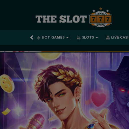
HOT GAMES
SLOTS
LIVE CAS