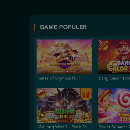
GAME POPULER
Gates of Olympus POP
Bang Gacor 100
Mahjong Wins 3 – Black Scatter
Sweet Bonanza 